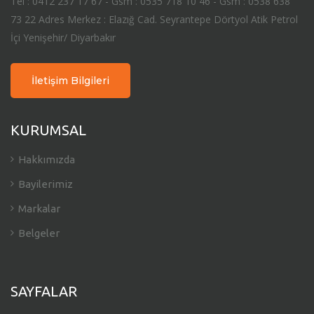
Tel : 0412 237 17 67 - Gsm : 0535 718 10 46 - Gsm : 0538 638
73 22 Adres Merkez : Elazığ Cad. Seyrantepe Dörtyol Atik Petrol
İçi Yenişehir/ Diyarbakır
İletişim Bilgileri
KURUMSAL
Hakkımızda
Bayilerimiz
Markalar
Belgeler
SAYFALAR