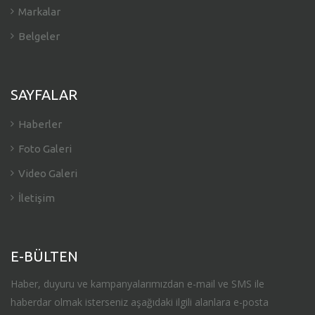
Markalar
Belgeler
SAYFALAR
Haberler
Foto Galeri
Video Galeri
İletişim
E-BÜLTEN
Haber, duyuru ve kampanyalarımızdan e-mail ve SMS ile
haberdar olmak isterseniz aşağıdaki ilgili alanlara e-posta