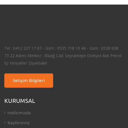
Tel : 0412 237 17 67 - Gsm : 0535 718 10 46 - Gsm : 0538 638
73 22 Adres Merkez : Elazığ Cad. Seyrantepe Dörtyol Atik Petrol
İçi Yenişehir/ Diyarbakır
İletişim Bilgileri
KURUMSAL
Hakkımızda
Bayilerimiz